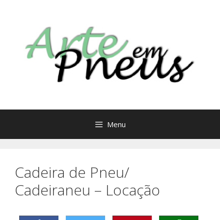
Saltar
para
o
conteúdo
Menu
Cadeira de Pneu/
Cadeiraneu – Locação