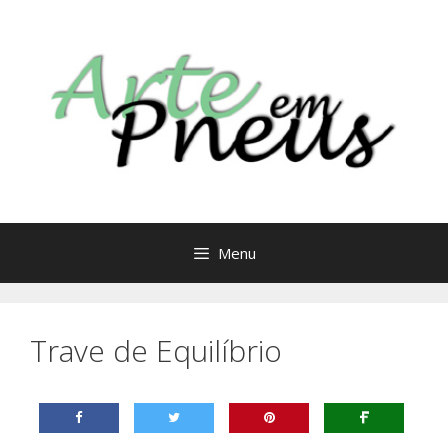
Saltar
para
o
conteúdo
Menu
Trave de Equilíbrio