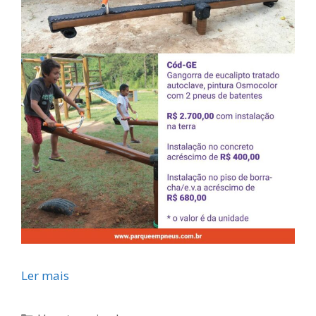
Brinquedos
Ler mais
de
Parquinhos